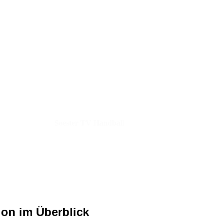
Soester TV Handball
since 1862
ion im Überblick